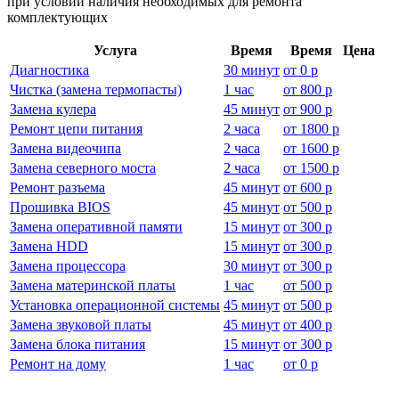
при условии наличия необходимых для ремонта
комплектующих
Услуга
Время
Время
Цена
Диагностика
30 минут
от
0 р
Чистка (замена термопасты)
1 час
от
800 р
Замена кулера
45 минут
от
900 р
Ремонт цепи питания
2 часа
от
1800 р
Замена видеочипа
2 часа
от
1600 р
Замена северного моста
2 часа
от
1500 р
Ремонт разъема
45 минут
от
600 р
Прошивка BIOS
45 минут
от
500 р
Замена оперативной памяти
15 минут
от
300 р
Замена HDD
15 минут
от
300 р
Замена процессора
30 минут
от
300 р
Замена материнской платы
1 час
от
500 р
Установка операционной системы
45 минут
от
500 р
Замена звуковой платы
45 минут
от
400 р
Замена блока питания
15 минут
от
300 р
Ремонт на дому
1 час
от
0 р