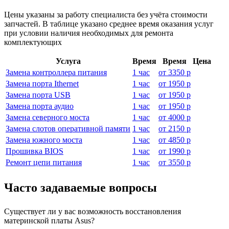
Цены указаны за работу специалиста без учёта стоимости
запчастей. В таблице указано среднее время оказания услуг
при условии наличия необходимых для ремонта
комплектующих
Услуга
Время
Время
Цена
Замена контроллера питания
1 час
от
3350 р
Замена порта Ithernet
1 час
от
1950 р
Замена порта USB
1 час
от
1950 р
Замена порта аудио
1 час
от
1950 р
Замена северного моста
1 час
от
4000 р
Замена слотов оперативной памяти
1 час
от
2150 р
Замена южного моста
1 час
от
4850 р
Прошивка BIOS
1 час
от
1990 р
Ремонт цепи питания
1 час
от
3550 р
Часто задаваемые вопросы
Существует ли у вас возможность восстановления
материнской платы Asus?