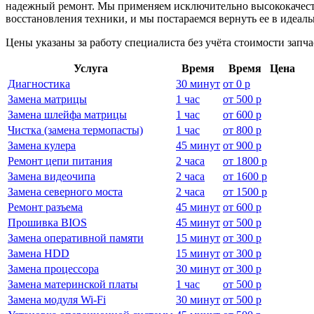
надежный ремонт. Мы применяем исключительно высококачеств
восстановления техники, и мы постараемся вернуть ее в идеаль
Цены указаны за работу специалиста без учёта стоимости запч
Услуга
Время
Время
Цена
Диагностика
30 минут
от
0 р
Замена матрицы
1 час
от
500 р
Замена шлейфа матрицы
1 час
от
600 р
Чистка (замена термопасты)
1 час
от
800 р
Замена кулера
45 минут
от
900 р
Ремонт цепи питания
2 часа
от
1800 р
Замена видеочипа
2 часа
от
1600 р
Замена северного моста
2 часа
от
1500 р
Ремонт разъема
45 минут
от
600 р
Прошивка BIOS
45 минут
от
500 р
Замена оперативной памяти
15 минут
от
300 р
Замена HDD
15 минут
от
300 р
Замена процессора
30 минут
от
300 р
Замена материнской платы
1 час
от
500 р
Замена модуля Wi-Fi
30 минут
от
500 р