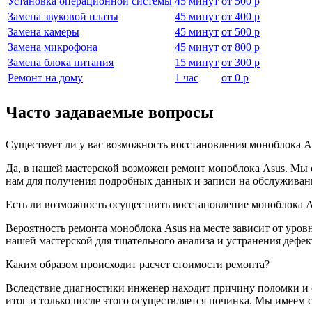
Установка операционной системы
45 минут
от
500 р
Замена звуковой платы
45 минут
от
400 р
Замена камеры
45 минут
от
500 р
Замена микрофона
45 минут
от
800 р
Замена блока питания
15 минут
от
300 р
Ремонт на дому
1 час
от
0 р
Часто задаваемые вопросы
Существует ли у вас возможность восстановления моноблока A
Да, в нашей мастерской возможен ремонт моноблока Asus. Мы 
нам для получения подробных данных и записи на обслуживан
Есть ли возможность осуществить восстановление моноблока As
Вероятность ремонта моноблока Asus на месте зависит от уров
нашей мастерской для тщательного анализа и устранения дефе
Каким образом происходит расчет стоимости ремонта?
Вследствие диагностики инженер находит причину поломки и оз
итог и только после этого осуществляется починка. Мы имеем 