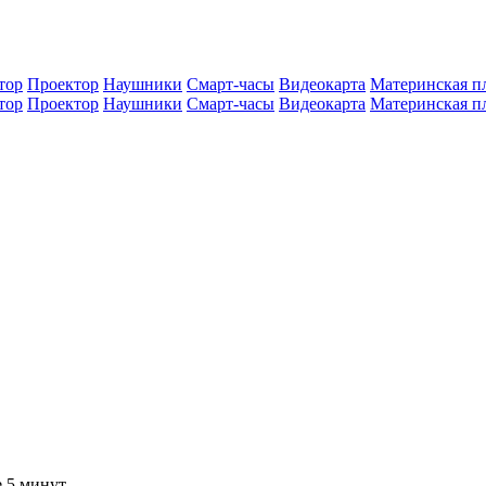
тор
Проектор
Наушники
Смарт-часы
Видеокарта
Материнская п
тор
Проектор
Наушники
Смарт-часы
Видеокарта
Материнская п
е 5 минут