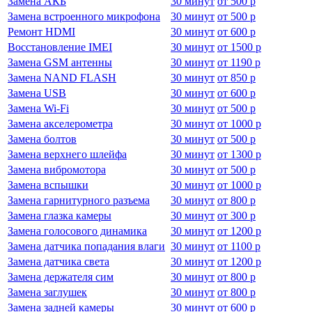
Замена АКБ
30 минут
от
500 р
Замена встроенного микрофона
30 минут
от
500 р
Ремонт HDMI
30 минут
от
600 р
Восстановление IMEI
30 минут
от
1500 р
Замена GSM антенны
30 минут
от
1190 р
Замена NAND FLASH
30 минут
от
850 р
Замена USB
30 минут
от
600 р
Замена Wi-Fi
30 минут
от
500 р
Замена акселерометра
30 минут
от
1000 р
Замена болтов
30 минут
от
500 р
Замена верхнего шлейфа
30 минут
от
1300 р
Замена вибромотора
30 минут
от
500 р
Замена вспышки
30 минут
от
1000 р
Замена гарнитурного разъема
30 минут
от
800 р
Замена глазка камеры
30 минут
от
300 р
Замена голосового динамика
30 минут
от
1200 р
Замена датчика попадания влаги
30 минут
от
1100 р
Замена датчика света
30 минут
от
1200 р
Замена держателя сим
30 минут
от
800 р
Замена заглушек
30 минут
от
800 р
Замена задней камеры
30 минут
от
600 р