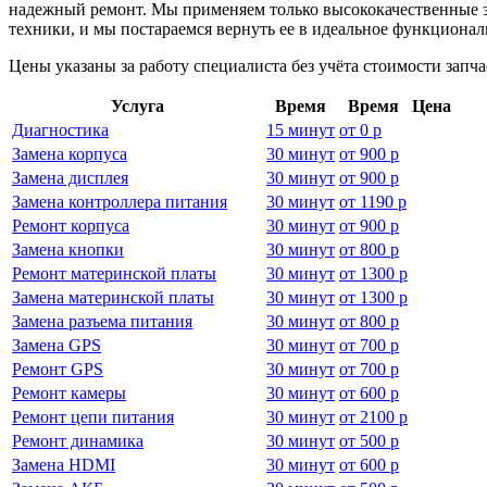
надежный ремонт. Мы применяем только высококачественные за
техники, и мы постараемся вернуть ее в идеальное функционал
Цены указаны за работу специалиста без учёта стоимости запч
Услуга
Время
Время
Цена
Диагностика
15 минут
от
0 р
Замена корпуса
30 минут
от
900 р
Замена дисплея
30 минут
от
900 р
Замена контроллера питания
30 минут
от
1190 р
Ремонт корпуса
30 минут
от
900 р
Замена кнопки
30 минут
от
800 р
Ремонт материнской платы
30 минут
от
1300 р
Замена материнской платы
30 минут
от
1300 р
Замена разъема питания
30 минут
от
800 р
Замена GPS
30 минут
от
700 р
Ремонт GPS
30 минут
от
700 р
Ремонт камеры
30 минут
от
600 р
Ремонт цепи питания
30 минут
от
2100 р
Ремонт динамика
30 минут
от
500 р
Замена HDMI
30 минут
от
600 р