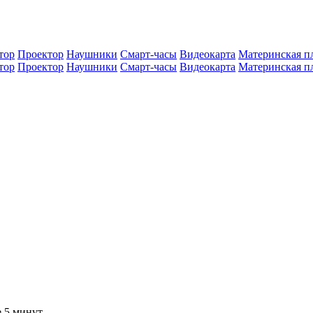
тор
Проектор
Наушники
Смарт-часы
Видеокарта
Материнская п
тор
Проектор
Наушники
Смарт-часы
Видеокарта
Материнская п
е 5 минут