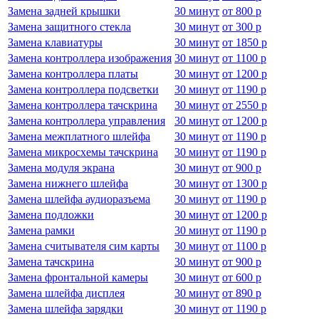
Замена задней крышки
30 минут
от
800 р
Замена защитного стекла
30 минут
от
300 р
Замена клавиатуры
30 минут
от
1850 р
Замена контроллера изображения
30 минут
от
1100 р
Замена контроллера платы
30 минут
от
1200 р
Замена контроллера подсветки
30 минут
от
1190 р
Замена контроллера тачскрина
30 минут
от
2550 р
Замена контроллера управления
30 минут
от
1200 р
Замена межплатного шлейфа
30 минут
от
1190 р
Замена микросхемы тачскрина
30 минут
от
1190 р
Замена модуля экрана
30 минут
от
900 р
Замена нижнего шлейфа
30 минут
от
1300 р
Замена шлейфа аудиоразъема
30 минут
от
1190 р
Замена подложки
30 минут
от
1200 р
Замена рамки
30 минут
от
1190 р
Замена считывателя сим карты
30 минут
от
1100 р
Замена тачскрина
30 минут
от
900 р
Замена фронтальной камеры
30 минут
от
600 р
Замена шлейфа дисплея
30 минут
от
890 р
Замена шлейфа зарядки
30 минут
от
1190 р