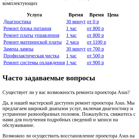
комплектующих
Услуга
Время
Время
Цена
Диагностика
30 минут
от
0 р
Ремонт блока питания
1 час
от
800 р
Ремонт платы управления
1 час
от
800 р
Ремонт материнской платы
2 часа
от
1100 р
Замена лампы
30 минут
от
700 р
Профилактическая чистка
1 час
от
500 р
Ремонт системы охлаждения
1 час
от
900 р
Часто задаваемые вопросы
Существует ли у вас возможность ремонта проектора Asus?
Да, в нашей мастерской доступен ремонт проектора Asus. Мы
предлагаем широкий диапазон услуг, включая диагностику и
устранение разнообразных поломок. Пожалуйста, свяжитесь с
нами для получения подробных сведений и записи на
обслуживание.
Возможно ли осуществить восстановление проектора Asus на